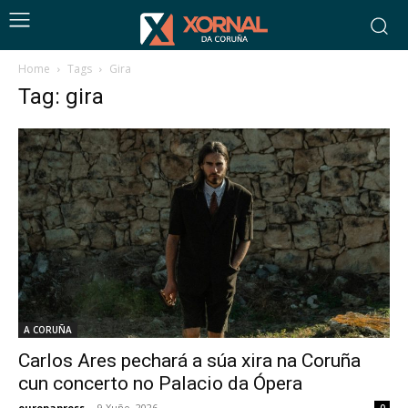
Home
Tags
Gira
Tag: gira
A CORUÑA
Carlos Ares pechará a súa xira na Coruña
cun concerto no Palacio da Ópera
europapress
-
9 Xuño, 2026
0