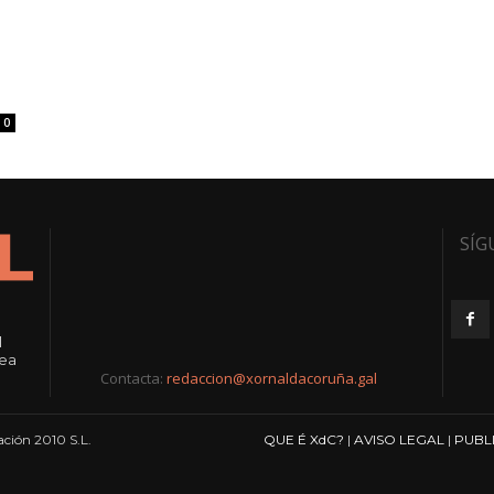
0
SÍG
l
rea
Contacta:
redaccion@xornaldacoruña.gal
ción 2010 S.L.
QUE É XdC?
|
AVISO LEGAL
|
PUBL