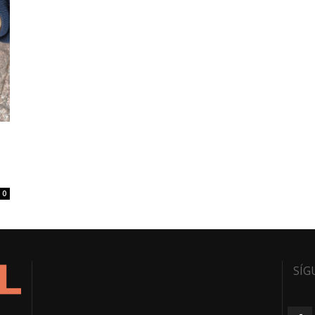
0
SÍG