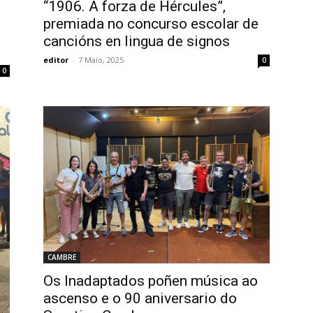
“1906. A forza de Hércules”,
premiada no concurso escolar de
cancións en lingua de signos
editor
-
7 Maio, 2025
0
0
CAMBRE
Os Inadaptados poñen música ao
ascenso e o 90 aniversario do