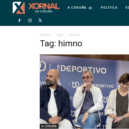
A CORUÑA
POLÍTICA
E
Home
Tags
Himno
Tag: himno
A CORUÑA