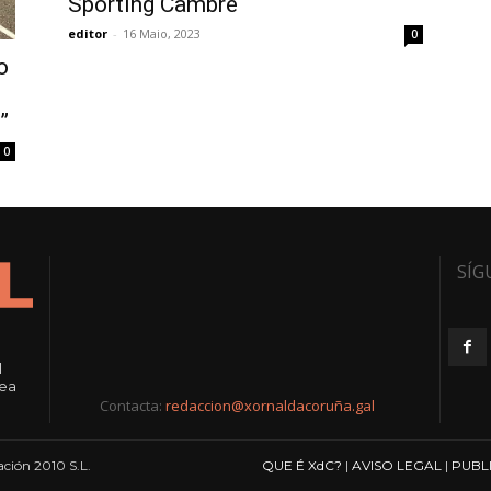
Sporting Cambre
editor
-
16 Maio, 2023
0
o
”
0
SÍG
l
rea
Contacta:
redaccion@xornaldacoruña.gal
ción 2010 S.L.
QUE É XdC?
|
AVISO LEGAL
|
PUBL