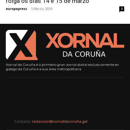
folga os días 14 e 15 de marzo
europapress
-
5 Marzo, 2024
0
Xornal da Coruña é o primeiro gran xornal dixital exclusivamente en
galego da Coruña e a súa área metropolitana
Contacta:
redaccion@xornaldacoruña.gal