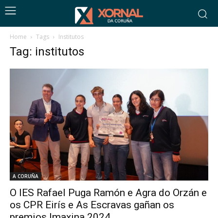
Home
Tags
Institutos
Tag: institutos
A CORUÑA
O IES Rafael Puga Ramón e Agra do Orzán e
os CPR Eirís e As Escravas gañan os
premios Imaxina 2024