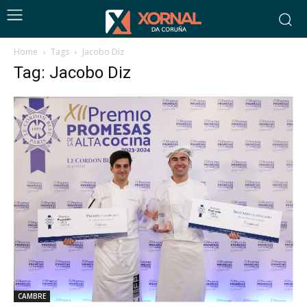
Home
Tags
Jacobo Diz
Tag: Jacobo Diz
CAMBRE