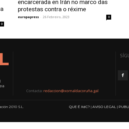
encarcerada en Irán no marco das
oa
protestas contra o réxime
europapress
-
26 Febreiro, 2023
0
0
SÍG
l
rea
Contacta:
redaccion@xornaldacoruña.gal
ción 2010 S.L.
QUE É XdC?
|
AVISO LEGAL
|
PUBL