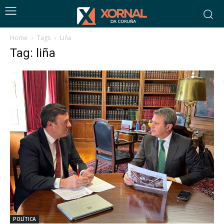
Home
Tags
Liña
Tag: liña
POLÍTICA