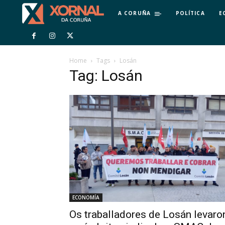
A CORUÑA
POLÍTICA
E
Home
Tags
Losán
Tag: Losán
ECONOMÍA
Os traballadores de Losán levaro