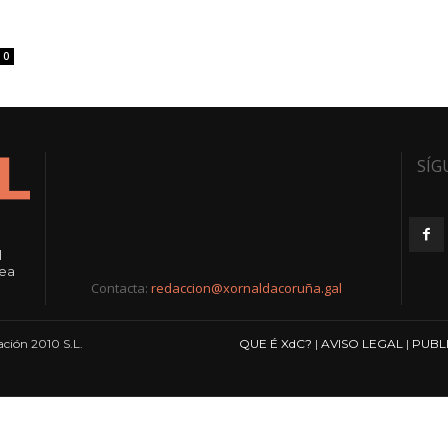
0
SÍG
l
rea
Contacta:
redaccion@xornaldacoruña.gal
ción 2010 S.L.
QUE É XdC?
|
AVISO LEGAL
|
PUBL