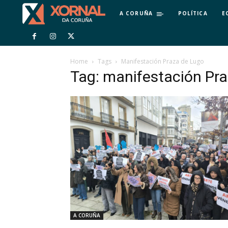
A CORUÑA
POLÍTICA
E
Home
Tags
Manifestación Praza de Lugo
Tag: manifestación Pr
A CORUÑA