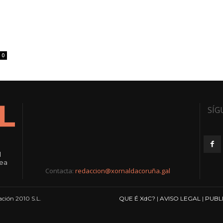
0
SÍG
l
rea
Contacta:
redaccion@xornaldacoruña.gal
ción 2010 S.L.
QUE É XdC?
|
AVISO LEGAL
|
PUBL