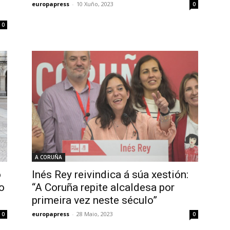
europapress
-
10 Xuño, 2023
0
0
A CORUÑA
o
Inés Rey reivindica á súa xestión:
o
“A Coruña repite alcaldesa por
primeira vez neste século”
europapress
-
28 Maio, 2023
0
0