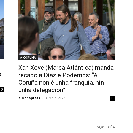
A CORUÑA
Xan Xove (Marea Atlántica) manda
s
recado a Díaz e Podemos: “A
Coruña non é unha franquía, nin
unha delegación”
0
europapress
-
16 Maio, 2023
0
Page 1 of 4