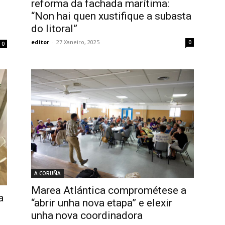
reforma da fachada marítima:
“Non hai quen xustifique a subasta
do litoral”
editor
-
27 Xaneiro, 2025
0
0
A CORUÑA
Marea Atlántica comprométese a
a
“abrir unha nova etapa” e elexir
unha nova coordinadora