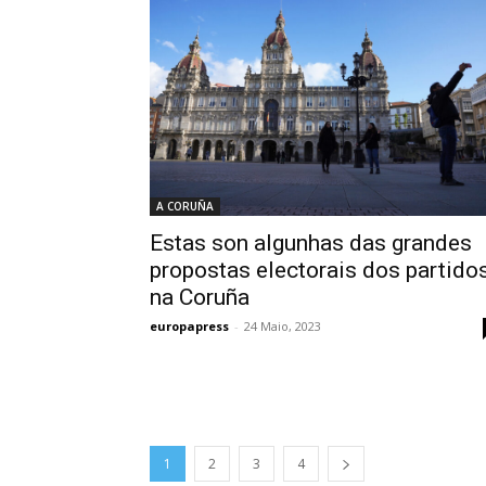
A CORUÑA
Estas son algunhas das grandes
propostas electorais dos partido
na Coruña
europapress
-
24 Maio, 2023
1
2
3
4