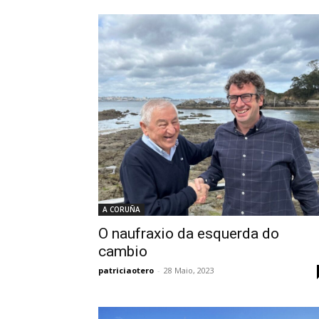
A CORUÑA
O naufraxio da esquerda do
cambio
patriciaotero
-
28 Maio, 2023