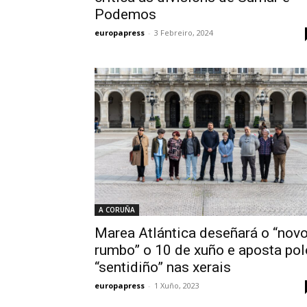
Podemos
europapress
-
3 Febreiro, 2024
A CORUÑA
Marea Atlántica deseñará o “nov
rumbo” o 10 de xuño e aposta pol
“sentidiño” nas xerais
europapress
-
1 Xuño, 2023