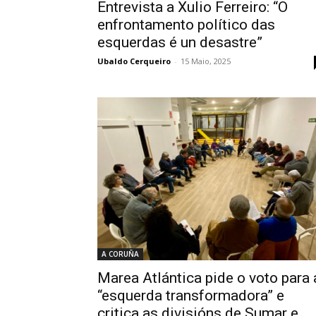
Entrevista a Xulio Ferreiro: “O
enfrontamento político das
esquerdas é un desastre”
Ubaldo Cerqueiro
-
15 Maio, 2025
A CORUÑA
Marea Atlántica pide o voto para 
“esquerda transformadora” e
critica as divisións de Sumar e