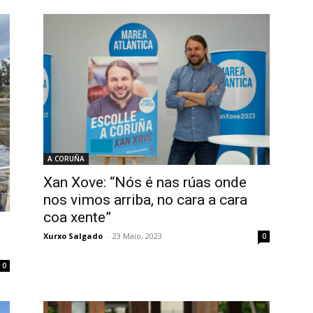
A CORUÑA
Xan Xove: “Nós é nas rúas onde
nos vimos arriba, no cara a cara
coa xente”
Xurxo Salgado
-
23 Maio, 2023
0
0