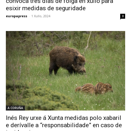
convoca tres días de folga en xullo para
esixir medidas de seguridade
europapress
-
1 Xullo, 2024
0
A CORUÑA
Inés Rey urxe á Xunta medidas polo xabaril
e derívalle a “responsabilidade” en caso de