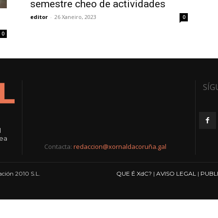
semestre cheo de actividades
editor
-
26 Xaneiro, 2023
0
0
SÍG
l
rea
Contacta:
redaccion@xornaldacoruña.gal
ción 2010 S.L.
QUE É XdC?
|
AVISO LEGAL
|
PUBL