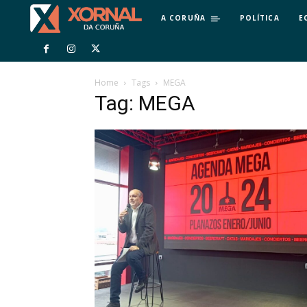
A CORUÑA
POLÍTICA
E
Home
Tags
MEGA
Tag: MEGA