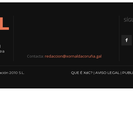
SÍG
l
rea
Contacta:
redaccion@xornaldacoruña.gal
ción 2010 S.L.
QUE É XdC?
|
AVISO LEGAL
|
PUBL