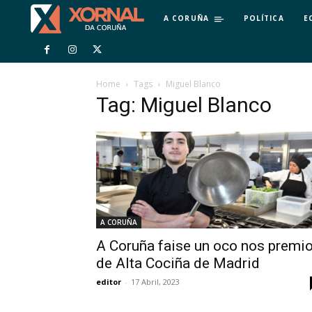
A CORUÑA
POLÍTICA
E
Home
Tags
Miguel Blanco
Tag: Miguel Blanco
A CORUÑA
A Coruña faise un oco nos premi
de Alta Cociña de Madrid
editor
-
17 Abril, 2023