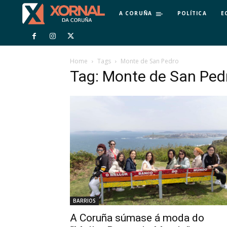
A CORUÑA
POLÍTICA
E
Home
Tags
Monte de San Pedro
Tag: Monte de San Ped
BARRIOS
A Coruña súmase á moda do