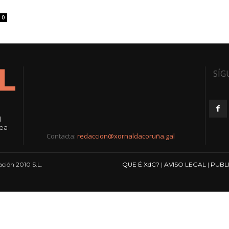
0
SÍG
l
rea
Contacta:
redaccion@xornaldacoruña.gal
ción 2010 S.L.
QUE É XdC?
|
AVISO LEGAL
|
PUBL