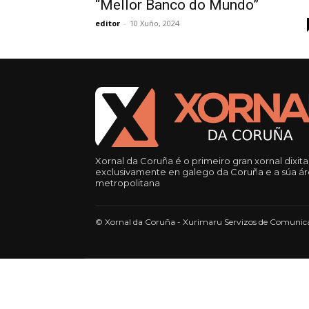
“Mellor Banco do Mundo”
editor
-
10 Xuño, 2024
Xornal da Coruña é o primeiro gran xornal dixita
exclusivamente en galego da Coruña e a súa á
metropolitana
© Xornal da Coruña - Xurimaru Servizos de Comunica