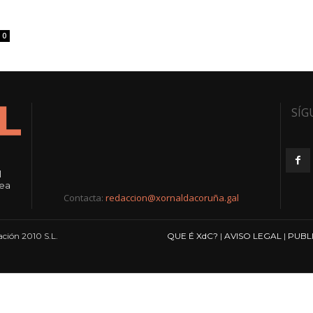
0
SÍG
l
rea
Contacta:
redaccion@xornaldacoruña.gal
ción 2010 S.L.
QUE É XdC?
|
AVISO LEGAL
|
PUBL