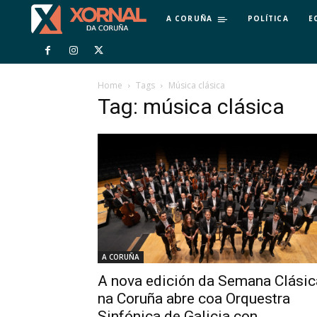
A CORUÑA
POLÍTICA
E
Home
Tags
Música clásica
Tag: música clásica
A CORUÑA
A nova edición da Semana Clásic
na Coruña abre coa Orquestra
Sinfónica de Galicia con