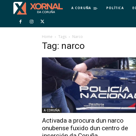
A CORUÑA
POLÍTICA
E
Home
Tags
Narco
Tag: narco
A CORUÑA
Activada a procura dun narco
onubense fuxido dun centro de
inserción da Coruña