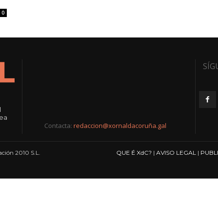
0
SÍG
l
rea
Contacta:
redaccion@xornaldacoruña.gal
ción 2010 S.L.
QUE É XdC?
|
AVISO LEGAL
|
PUBL