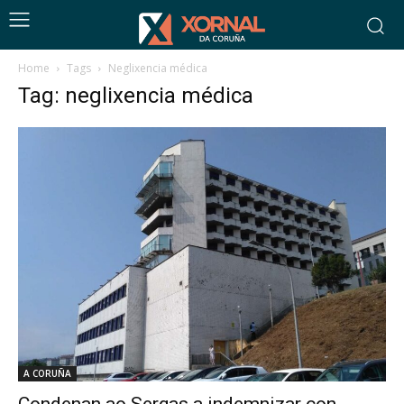
Home
Tags
Neglixencia médica
Tag: neglixencia médica
A CORUÑA