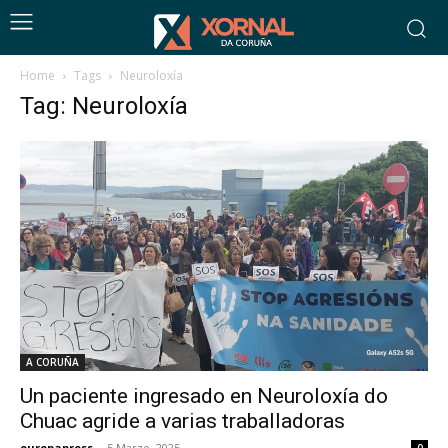
Home
Tags
Neuroloxía
Tag: Neuroloxía
A CORUÑA
Un paciente ingresado en Neuroloxía do
Chuac agride a varias traballadoras
europapress
-
5 Marzo, 2025
0