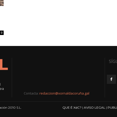
0
SÍG
l
rea
Contacta:
redaccion@xornaldacoruña.gal
ción 2010 S.L.
QUE É XdC?
|
AVISO LEGAL
|
PUBL