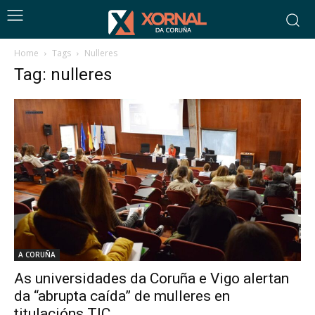
Home
Tags
Nulleres
Tag: nulleres
A CORUÑA
As universidades da Coruña e Vigo alertan
da “abrupta caída” de mulleres en
titulacións TIC