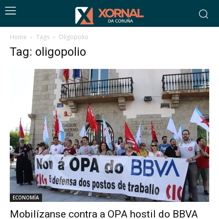
Home
Tags
Oligopolio
Tag: oligopolio
ECONOMÍA
Mobilízanse contra a OPA hostil do BBVA