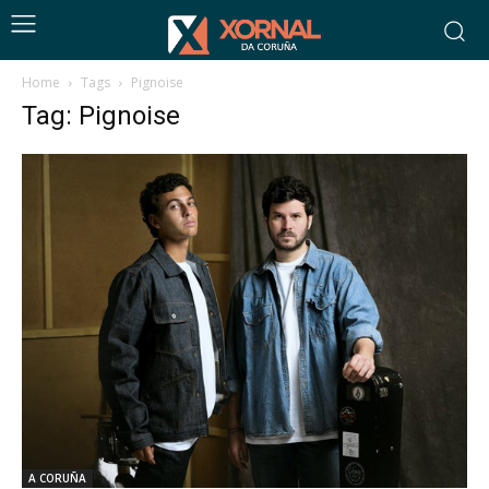
Home
Tags
Pignoise
Tag: Pignoise
A CORUÑA