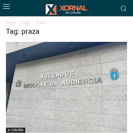
Home
Tags
Praza
Tag: praza
A CORUÑA