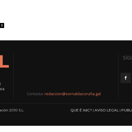
0
SÍG
l
rea
Contacta:
redaccion@xornaldacoruña.gal
ción 2010 S.L.
QUE É XdC?
|
AVISO LEGAL
|
PUBL