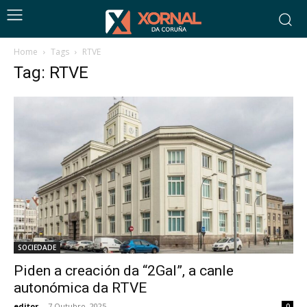
Home
Tags
RTVE
Tag: RTVE
SOCIEDADE
Piden a creación da “2Gal”, a canle
autonómica da RTVE
editor
-
7 Outubro, 2025
0