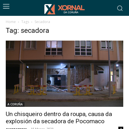
Home
Tags
Secadora
Tag: secadora
A CORUÑA
Un chisqueiro dentro da roupa, causa da
explosión da secadora de Pocomaco
europapress
-
15 Marzo, 2023
0