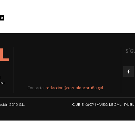
0
SÍG
l
rea
Contacta:
redaccion@xornaldacoruña.gal
ción 2010 S.L.
QUE É XdC?
|
AVISO LEGAL
|
PUBL