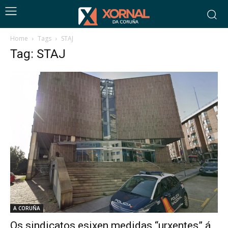
Home
Tags
STAJ
Tag: STAJ
A CORUÑA
Os sindicatos esixen medidas “urxentes” á