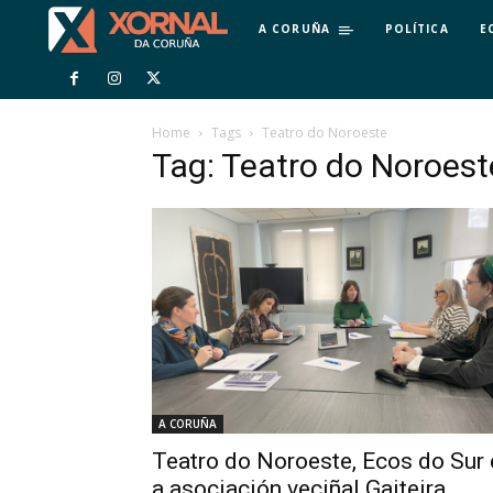
A CORUÑA
POLÍTICA
E
Home
Tags
Teatro do Noroeste
Tag: Teatro do Noroest
A CORUÑA
Teatro do Noroeste, Ecos do Sur 
a asociación veciñal Gaiteira,