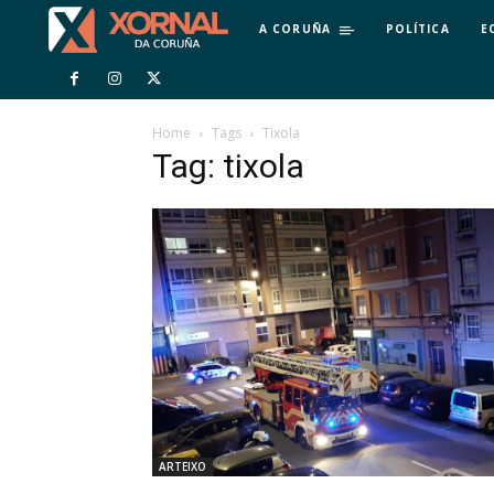
A CORUÑA
POLÍTICA
E
Home
Tags
Tixola
Tag: tixola
ARTEIXO