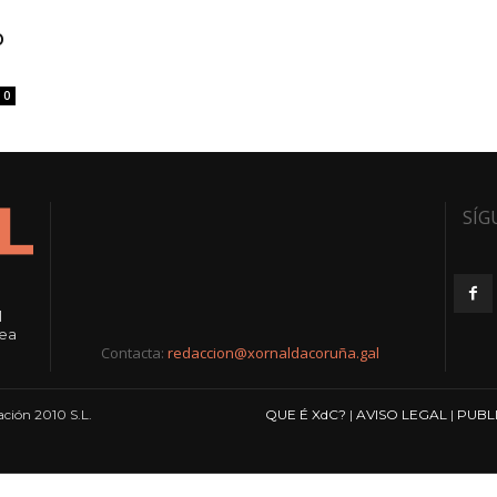
o
0
SÍG
l
rea
Contacta:
redaccion@xornaldacoruña.gal
ción 2010 S.L.
QUE É XdC?
|
AVISO LEGAL
|
PUBL