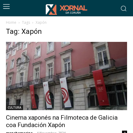
Home
Tags
Xapón
Tag: Xapón
CULTURA
Cinema xaponés na Filmoteca de Galicia
coa Fundación Xapón
monchomarino
-
4 Novembro, 2024
0