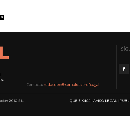
0
SÍG
l
rea
Contacta:
redaccion@xornaldacoruña.gal
ción 2010 S.L.
QUE É XdC?
|
AVISO LEGAL
|
PUBL