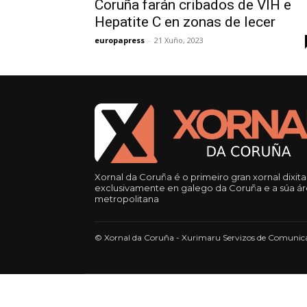
Coruña farán cribados de VIH e
Hepatite C en zonas de lecer
europapress
-
21 Xuño, 2023
Xornal da Coruña é o primeiro gran xornal dixita
exclusivamente en galego da Coruña e a súa á
metropolitana
© Xornal da Coruña - Xurimaru Servizos de Comunica