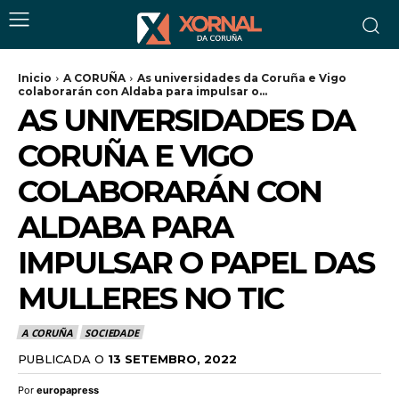
Inicio
A CORUÑA
As universidades da Coruña e Vigo
colaborarán con Aldaba para impulsar o...
AS UNIVERSIDADES DA
CORUÑA E VIGO
COLABORARÁN CON
ALDABA PARA
IMPULSAR O PAPEL DAS
MULLERES NO TIC
A CORUÑA
SOCIEDADE
PUBLICADA O
13 SETEMBRO, 2022
Por
europapress