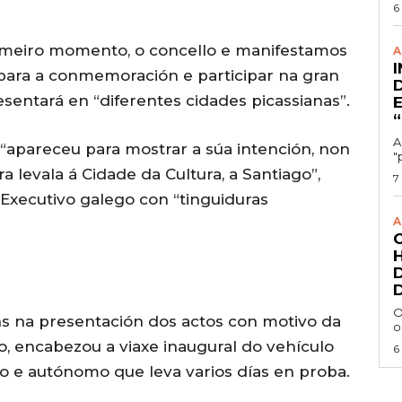
6
rimeiro momento, o concello e manifestamos
A
ara a conmemoración e participar na gran
esentará en “diferentes cidades picassianas”.
A
apareceu para mostrar a súa intención, non
"
a levala á Cidade da Cultura, a Santiago”,
7
 Executivo galego con “tinguiduras
A
O
ns na presentación dos actos con motivo da
o
, encabezou a viaxe inaugural do vehículo
6
co e autónomo que leva varios días en proba.