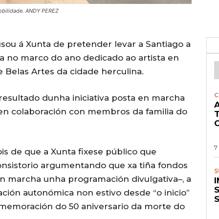
Mobilidade. ANDY PEREZ
cusou á Xunta de pretender levar a Santiago a
da no marco do ano dedicado ao artista en
 Belas Artes da cidade herculina.
C
resultado dunha iniciativa posta en marcha
A
en colaboración con membros da familia do
O
7
is de que a Xunta fixese público que
nsistorio argumentando que xa tiña fondos
S
en marcha unha programación divulgativa–, a
S
ción autonómica non estivo desde “o inicio”
nmemoración do 50 aniversario da morte do