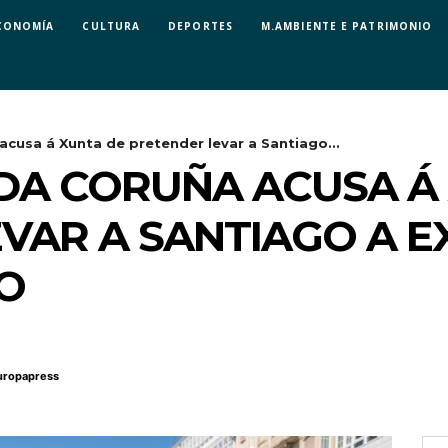
CONOMÍA
CULTURA
DEPORTES
M.AMBIENTE E PATRIMONIO
acusa á Xunta de pretender levar a Santiago...
DA CORUÑA ACUSA Á
VAR A SANTIAGO A E
O
uropapress