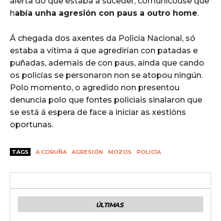
alerta do que estaba a suceder, comunicouse que
h
abía unha agresión con paus a outro home
.
Á chegada dos axentes da Policía Nacional, só
estaba a vítima á que agredirían con patadas e
puñadas, ademais de con paus, aínda que cando
os policías se personaron non se atopou ningún.
Polo momento, o agredido non presentou
denuncia polo que fontes policiais sinalaron que
se está á espera de face a iniciar as xestións
oportunas.
TAGS
A CORUÑA
AGRESIÓN
MOZOS
POLICÍA
ÚLTIMAS