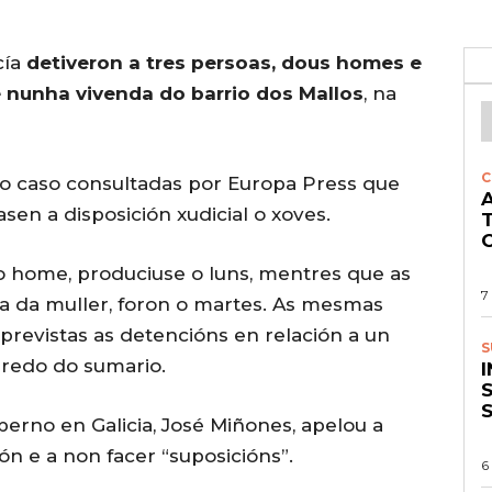
cía
detiveron a tres persoas, dous homes e
nunha vivenda do barrio dos Mallos
, na
C
ao caso consultadas por Europa Press que
A
sen a disposición xudicial o xoves.
O
o home, produciuse o luns, mentres que as
7
a da muller, foron o martes. As mesmas
revistas as detencións en relación a un
S
gredo do sumario.
S
rno en Galicia, José Miñones, apelou a
ón e a non facer “suposicións”.
6