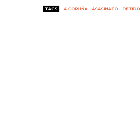
TAGS
A CORUÑA
ASASINATO
DETID