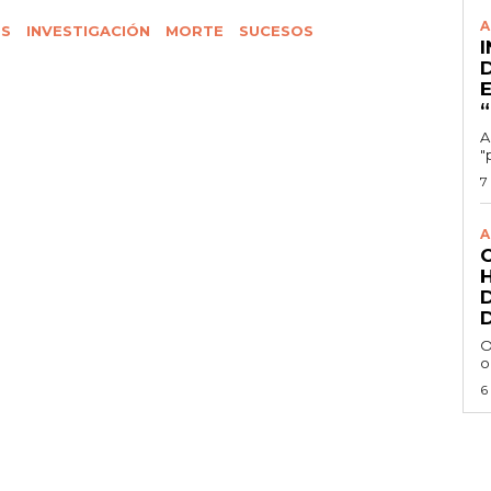
A
OS
INVESTIGACIÓN
MORTE
SUCESOS
A
"
7
A
O
o
6