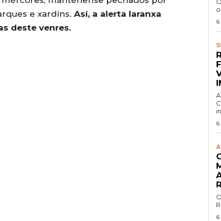
e mércores, mantéñense pechados por
O
o
arques e xardíns.
Así, a alerta laranxa
6
as deste venres.
S
A
C
i
6
A
O
R
6