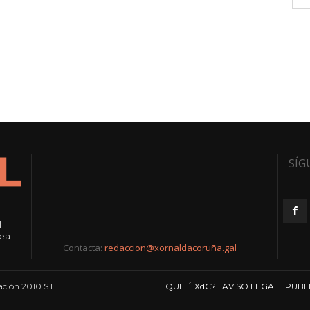
SÍG
l
rea
Contacta:
redaccion@xornaldacoruña.gal
ción 2010 S.L.
QUE É XdC?
|
AVISO LEGAL
|
PUBL