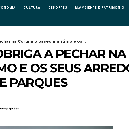
CONOMÍA
CULTURA
DEPORTES
M.AMBIENTE E PATRIMONIO
char na Coruña o paseo marítimo e os...
OBRIGA A PECHAR NA
MO E OS SEUS ARREDO
 E PARQUES
europapress