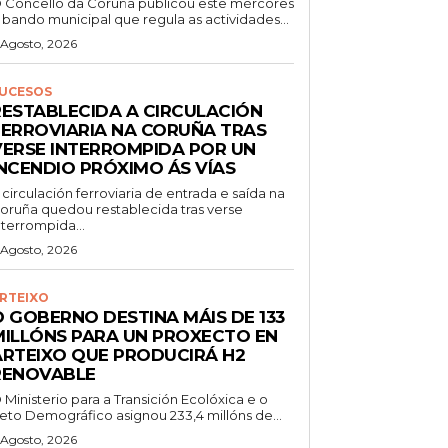
 Concello da Coruña publicou este mércores
 bando municipal que regula as actividades...
 Agosto, 2026
UCESOS
RESTABLECIDA A CIRCULACIÓN
FERROVIARIA NA CORUÑA TRAS
VERSE INTERROMPIDA POR UN
INCENDIO PRÓXIMO ÁS VÍAS
 circulación ferroviaria de entrada e saída na
oruña quedou restablecida tras verse
nterrompida...
 Agosto, 2026
RTEIXO
O GOBERNO DESTINA MÁIS DE 133
MILLÓNS PARA UN PROXECTO EN
ARTEIXO QUE PRODUCIRÁ H2
RENOVABLE
 Ministerio para a Transición Ecolóxica e o
eto Demográfico asignou 233,4 millóns de...
 Agosto, 2026