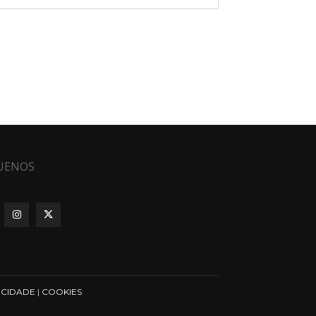
UENOS
ICIDADE
|
COOKIES