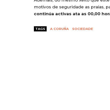
Ademais, do mesmo xeito que est
motivos de seguridade as praias, p
continúa activas ata as 00,00 hor
TAGS
A CORUÑA
SOCIEDADE