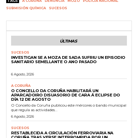
TAGS
A CORUÑA
DENUNCIA
MOZO
POLICÍA NACIONAL
SUBMISIÓN QUÍMICA
SUCESOS
ÚLTIMAS
SUCESOS
INVESTIGAN SE A MOZA DE SADA SUFRIU UN EPISODIO
SANITARIO SEMELLANTE O ANO PASADO
6 Agosto, 2026
A CORUÑA
O CONCELLO DA CORUÑA HABILITARÁ UN
APARCADOIRO DISUASORIO DE CARA Á ECLIPSE DO
DÍA 12 DE AGOSTO
O Concello da Coruña publicou este mércores o bando municipal
que regula as actividades...
6 Agosto, 2026
SUCESOS
RESTABLECIDA A CIRCULACIÓN FERROVIARIA NA
CORUÑA TRAS VERSE INTERROMPIDA POR UN