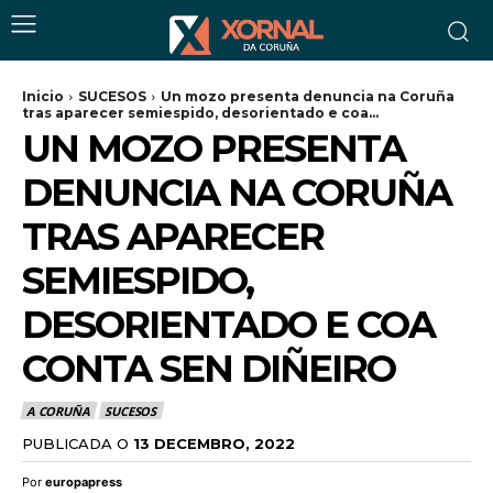
Inicio
SUCESOS
Un mozo presenta denuncia na Coruña
tras aparecer semiespido, desorientado e coa...
UN MOZO PRESENTA
DENUNCIA NA CORUÑA
TRAS APARECER
SEMIESPIDO,
DESORIENTADO E COA
CONTA SEN DIÑEIRO
A CORUÑA
SUCESOS
PUBLICADA O
13 DECEMBRO, 2022
Por
europapress