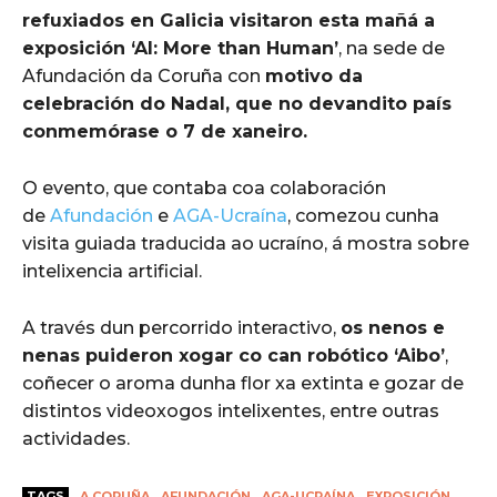
refuxiados en Galicia visitaron esta mañá a
exposición ‘AI: More than Human’
, na sede de
Afundación da Coruña con
motivo da
celebración do Nadal, que no devandito país
conmemórase o 7 de xaneiro.
O evento, que contaba coa colaboración
de
Afundación
e
AGA-Ucraína
, comezou cunha
visita guiada traducida ao ucraíno, á mostra sobre
intelixencia artificial.
A través dun percorrido interactivo,
os nenos e
nenas puideron xogar co can robótico ‘Aibo’
,
coñecer o aroma dunha flor xa extinta e gozar de
distintos videoxogos intelixentes, entre outras
actividades.
TAGS
A CORUÑA
AFUNDACIÓN
AGA-UCRAÍNA
EXPOSICIÓN