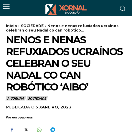
Inicio
SOCIEDADE
Nenos e nenas refuxiados ucraínos
celebran o seu Nadal co can robótico...
NENOS E NENAS
REFUXIADOS UCRAÍNOS
CELEBRAN O SEU
NADAL CO CAN
ROBÓTICO ‘AIBO’
A CORUÑA
SOCIEDADE
PUBLICADA O
5 XANEIRO, 2023
Por
europapress