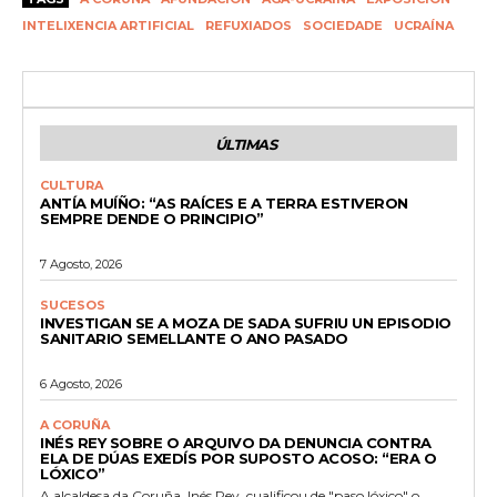
INTELIXENCIA ARTIFICIAL
REFUXIADOS
SOCIEDADE
UCRAÍNA
ÚLTIMAS
CULTURA
ANTÍA MUÍÑO: “AS RAÍCES E A TERRA ESTIVERON
SEMPRE DENDE O PRINCIPIO”
7 Agosto, 2026
SUCESOS
INVESTIGAN SE A MOZA DE SADA SUFRIU UN EPISODIO
SANITARIO SEMELLANTE O ANO PASADO
6 Agosto, 2026
A CORUÑA
INÉS REY SOBRE O ARQUIVO DA DENUNCIA CONTRA
ELA DE DÚAS EXEDÍS POR SUPOSTO ACOSO: “ERA O
LÓXICO”
A alcaldesa da Coruña, Inés Rey, cualificou de "paso lóxico" o