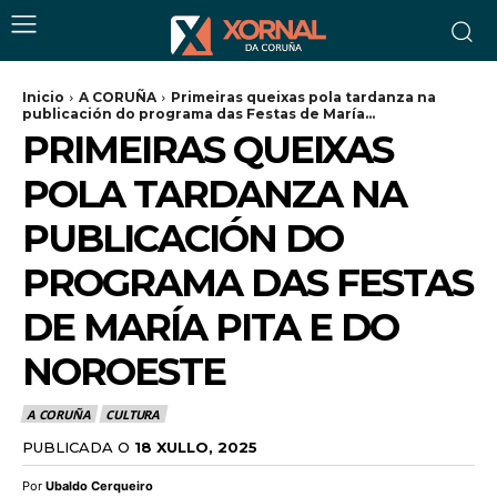
Inicio
A CORUÑA
Primeiras queixas pola tardanza na
publicación do programa das Festas de María...
PRIMEIRAS QUEIXAS
POLA TARDANZA NA
PUBLICACIÓN DO
PROGRAMA DAS FESTAS
DE MARÍA PITA E DO
NOROESTE
A CORUÑA
CULTURA
PUBLICADA O
18 XULLO, 2025
Por
Ubaldo Cerqueiro