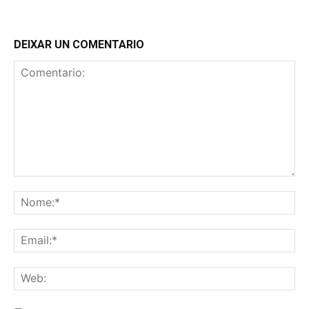
DEIXAR UN COMENTARIO
Comentario:
No
Ema
We