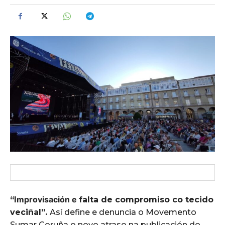
mprovisación e
“I
falta de compromiso co tecido
veciñal”.
Así define e denuncia o Movemento
Sumar Coruña o novo atraso na publicación do