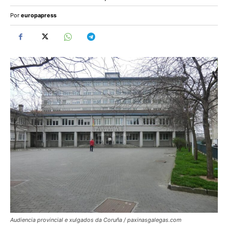
Por
europapress
Audiencia provincial e xulgados da Coruña / paxinasgalegas.com