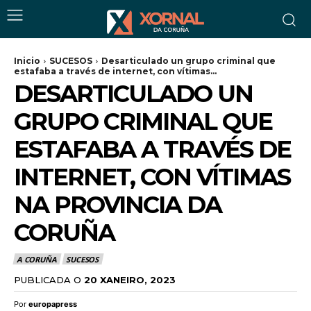
Inicio
SUCESOS
Desarticulado un grupo criminal que
estafaba a través de internet, con vítimas...
DESARTICULADO UN
GRUPO CRIMINAL QUE
ESTAFABA A TRAVÉS DE
INTERNET, CON VÍTIMAS
NA PROVINCIA DA
CORUÑA
A CORUÑA
SUCESOS
PUBLICADA O
20 XANEIRO, 2023
Por
europapress