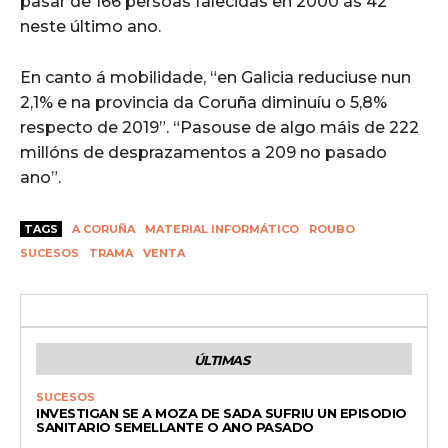
pasar de 166 persoas falecidas en 2000 ás 42
neste último ano.
En canto á mobilidade, “en Galicia reduciuse nun
2,1% e na provincia da Coruña diminuíu o 5,8%
respecto de 2019”. “Pasouse de algo máis de 222
millóns de desprazamentos a 209 no pasado
ano”.
TAGS
A CORUÑA
MATERIAL INFORMÁTICO
ROUBO
SUCESOS
TRAMA
VENTA
ÚLTIMAS
SUCESOS
INVESTIGAN SE A MOZA DE SADA SUFRIU UN EPISODIO
SANITARIO SEMELLANTE O ANO PASADO