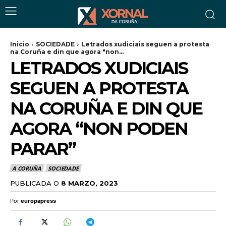
Inicio
SOCIEDADE
Letrados xudiciais seguen a protesta
na Coruña e din que agora "non...
LETRADOS XUDICIAIS
SEGUEN A PROTESTA
NA CORUÑA E DIN QUE
AGORA “NON PODEN
PARAR”
A CORUÑA
SOCIEDADE
PUBLICADA O
8 MARZO, 2023
Por
europapress