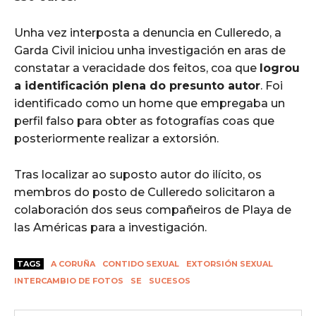
Unha vez interposta a denuncia en Culleredo, a
Garda Civil iniciou unha investigación en aras de
constatar a veracidade dos feitos, coa que
logrou
a identificación plena do presunto autor
. Foi
identificado como un home que empregaba un
perfil falso para obter as fotografías coas que
posteriormente realizar a extorsión.
Tras localizar ao suposto autor do ilícito, os
membros do posto de Culleredo solicitaron a
colaboración dos seus compañeiros de Playa de
las Américas para a investigación.
TAGS
A CORUÑA
CONTIDO SEXUAL
EXTORSIÓN SEXUAL
INTERCAMBIO DE FOTOS
SE
SUCESOS