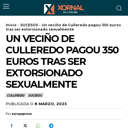
Inicio
SUCESOS
Un veciño de Culleredo pagou 350 euros
tras ser extorsionado sexualmente
UN VECIÑO DE
CULLEREDO PAGOU 350
EUROS TRAS SER
EXTORSIONADO
SEXUALMENTE
CULLEREDO
SUCESOS
PUBLICADA O
8 MARZO, 2023
Por
europapress