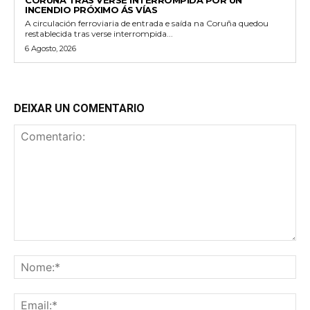
CORUÑA TRAS VERSE INTERROMPIDA POR UN
INCENDIO PRÓXIMO ÁS VÍAS
A circulación ferroviaria de entrada e saída na Coruña quedou
restablecida tras verse interrompida...
6 Agosto, 2026
DEIXAR UN COMENTARIO
Comentario:
No
Ema