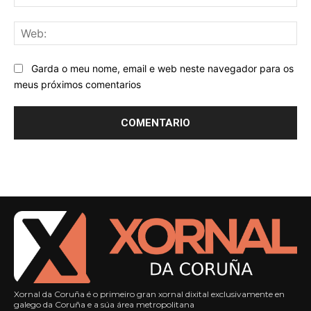
We
Garda o meu nome, email e web neste navegador para os
meus próximos comentarios
Xornal da Coruña é o primeiro gran xornal dixital exclusivamente en
galego da Coruña e a súa área metropolitana