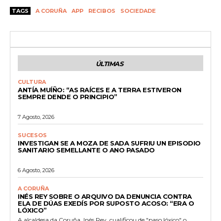
TAGS
A CORUÑA
APP
RECIBOS
SOCIEDADE
ÚLTIMAS
CULTURA
ANTÍA MUÍÑO: “AS RAÍCES E A TERRA ESTIVERON
SEMPRE DENDE O PRINCIPIO”
7 Agosto, 2026
SUCESOS
INVESTIGAN SE A MOZA DE SADA SUFRIU UN EPISODIO
SANITARIO SEMELLANTE O ANO PASADO
6 Agosto, 2026
A CORUÑA
INÉS REY SOBRE O ARQUIVO DA DENUNCIA CONTRA
ELA DE DÚAS EXEDÍS POR SUPOSTO ACOSO: “ERA O
LÓXICO”
A alcaldesa da Coruña, Inés Rey, cualificou de "paso lóxico" o