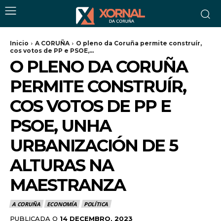
Inicio
A CORUÑA
O pleno da Coruña permite construír,
cos votos de PP e PSOE,...
O PLENO DA CORUÑA
PERMITE CONSTRUÍR,
COS VOTOS DE PP E
PSOE, UNHA
URBANIZACIÓN DE 5
ALTURAS NA
MAESTRANZA
A CORUÑA
ECONOMÍA
POLÍTICA
PUBLICADA O
14 DECEMBRO, 2023