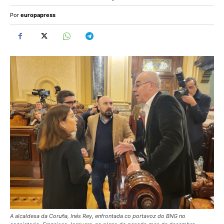
Por
europapress
A alcaldesa da Coruña, Inés Rey, enfrontada co portavoz do BNG no