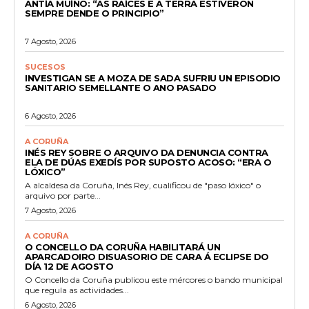
ANTÍA MUÍÑO: “AS RAÍCES E A TERRA ESTIVERON
SEMPRE DENDE O PRINCIPIO”
7 Agosto, 2026
SUCESOS
INVESTIGAN SE A MOZA DE SADA SUFRIU UN EPISODIO
SANITARIO SEMELLANTE O ANO PASADO
6 Agosto, 2026
A CORUÑA
INÉS REY SOBRE O ARQUIVO DA DENUNCIA CONTRA
ELA DE DÚAS EXEDÍS POR SUPOSTO ACOSO: “ERA O
LÓXICO”
A alcaldesa da Coruña, Inés Rey, cualificou de "paso lóxico" o
arquivo por parte...
7 Agosto, 2026
A CORUÑA
O CONCELLO DA CORUÑA HABILITARÁ UN
APARCADOIRO DISUASORIO DE CARA Á ECLIPSE DO
DÍA 12 DE AGOSTO
O Concello da Coruña publicou este mércores o bando municipal
que regula as actividades...
6 Agosto, 2026