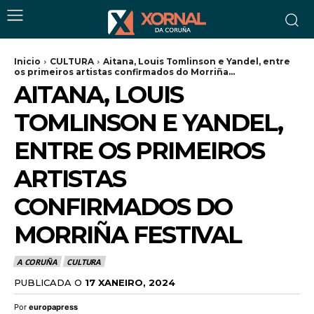
Inicio
CULTURA
Aitana, Louis Tomlinson e Yandel, entre
os primeiros artistas confirmados do Morriña...
AITANA, LOUIS
TOMLINSON E YANDEL,
ENTRE OS PRIMEIROS
ARTISTAS
CONFIRMADOS DO
MORRIÑA FESTIVAL
A CORUÑA
CULTURA
PUBLICADA O
17 XANEIRO, 2024
Por
europapress