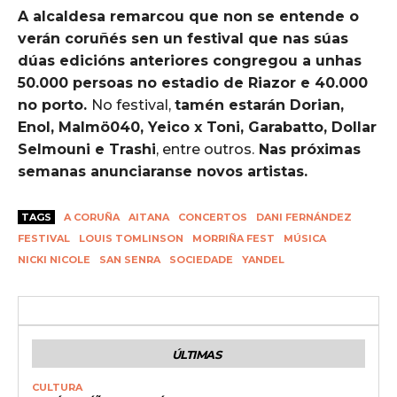
A alcaldesa remarcou que non se entende o
verán coruñés sen un festival que nas súas
dúas edicións anteriores congregou a unhas
50.000 persoas no estadio de Riazor e 40.000
no porto.
No festival,
tamén estarán Dorian,
Enol, Malmö040, Yeico x Toni, Garabatto, Dollar
Selmouni e Trashi
, entre outros.
Nas próximas
semanas anunciaranse novos artistas.
TAGS
A CORUÑA
AITANA
CONCERTOS
DANI FERNÁNDEZ
FESTIVAL
LOUIS TOMLINSON
MORRIÑA FEST
MÚSICA
NICKI NICOLE
SAN SENRA
SOCIEDADE
YANDEL
ÚLTIMAS
CULTURA